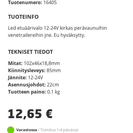
Tuotenumero:
16405
TUOTEINFO
Led etuäärivalo 12-24V kirkas perävaunuihin
venetrailereihin jne. Eu hyväksytty.
TEKNISET TIEDOT
Mitat:
102x46x18,8mm
Kiinnitysleveys:
85mm
Jännite:
12-24V
Asennusjohdot:
22cm
Tuotteen paino:
0.1 kg
12,65
€
Varastossa
/ Toimitus 1-4 päivässä