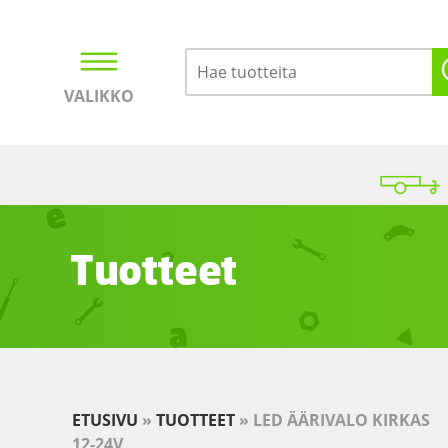
VALIKKO
Kirjaudu
Ostoskori
Tuotteet
ETUSIVU
»
TUOTTEET
»
LED ÄÄRIVALO KIRKAS
12-24V