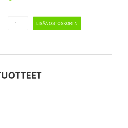
LED
LISÄÄ OSTOSKORIIN
ÄÄRIVALO
KIRKAS
12-
24V
määrä
TUOTTEET