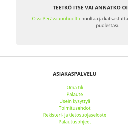
TEETKÖ ITSE VAI ANNATKO O
Oiva Perävaunuhuolto
huoltaa ja katsastutta
puolestasi.
ASIAKASPALVELU
Oma tili
Palaute
Usein kysyttyä
Toimitusehdot
Rekisteri- ja tietosuojaseloste
Palautusohjeet