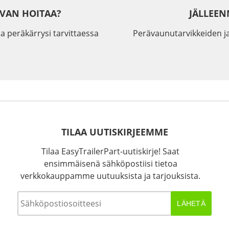
IVAN HOITAA?
JÄLLEEN
a peräkärrysi tarvittaessa
Perävaunutarvikkeiden j
TILAA UUTISKIRJEEMME
Tilaa EasyTrailerPart-uutiskirje! Saat
ensimmäisenä sähköpostiisi tietoa
verkkokauppamme uutuuksista ja tarjouksista.
Sähköposti
*