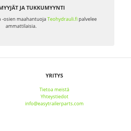
MYYJÄT JA TUKKUMYYNTI
a -osien maahantuoja
Teohydrauli.fi
palvelee
ammattilaisia.
YRITYS
Tietoa meistä
Yhteystiedot
info@easytrailerparts.com