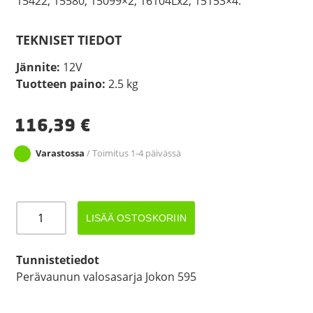
15422, 15580, 15099×2, 16104Lx2, 15153×4.
TEKNISET TIEDOT
Jännite:
12V
Tuotteen paino:
2.5 kg
116,39
€
Varastossa
/ Toimitus 1-4 päivässä
VALOSARJA
LISÄÄ OSTOSKORIIN
6M
JOKON
595
Tunnistetiedot
DC
Perävaunun valosasarja Jokon 595
määrä