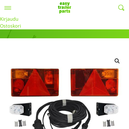
Valikko
EasyTrailerParts -
Kirjaudu
Tuotteet
Ostoskori