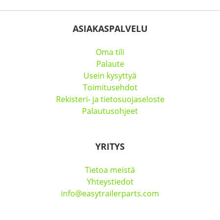
ASIAKASPALVELU
Oma tili
Palaute
Usein kysyttyä
Toimitusehdot
Rekisteri- ja tietosuojaseloste
Palautusohjeet
YRITYS
Tietoa meistä
Yhteystiedot
info@easytrailerparts.com