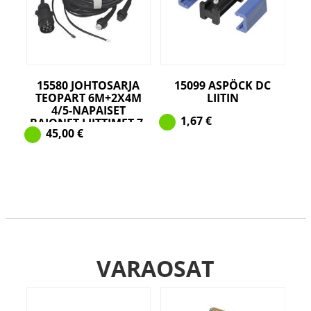
15580 JOHTOSARJA
15099 ASPÖCK DC
TEOPART 6M+2X4M
LIITIN
4/5-NAPAISET
1,67
€
BAJONET LIITTIMET 7-
45,00
€
NAPAINEN TÖPSELI
VARAOSAT