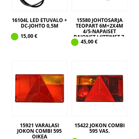
16104L LED ETUVALO +
15580 JOHTOSARJA
DC-JOHTO 0,5M
TEOPART 6M+2X4M
4/5-NAPAISET
15,00
€
BAJONET LIITTIMET 7-
45,00
€
NAPAINEN TÖPSELI
15921 VARALASI
15422 JOKON COMBI
JOKON COMBI 595
595 VAS.
OIKEA