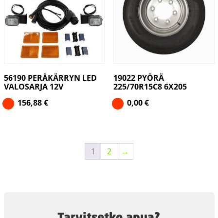
56190 PERÄKÄRRYN LED
19022 PYÖRÄ
VALOSARJA 12V
225/70R15C8 6X205
156,88
€
0,00
€
1
2
→
Tarvitsetko apua?