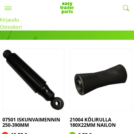
Valikko
EasyTrailerParts -
Kirjaudu
Useita valm.
Ostoskori
07501 ISKUNVAIMENNIN
21004 KÖLIRULLA
250-390MM
180X22MM NAILON