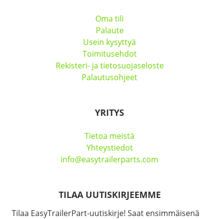
Oma tili
Palaute
Usein kysyttyä
Toimitusehdot
Rekisteri- ja tietosuojaseloste
Palautusohjeet
YRITYS
Tietoa meistä
Yhteystiedot
info@easytrailerparts.com
TILAA UUTISKIRJEEMME
Tilaa EasyTrailerPart-uutiskirje! Saat ensimmäisenä