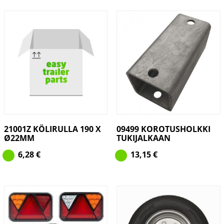
21001Z KÖLIRULLA 190 X
09499 KOROTUSHOLKKI
Ø22MM
TUKIJALKAAN
6,28
€
13,15
€