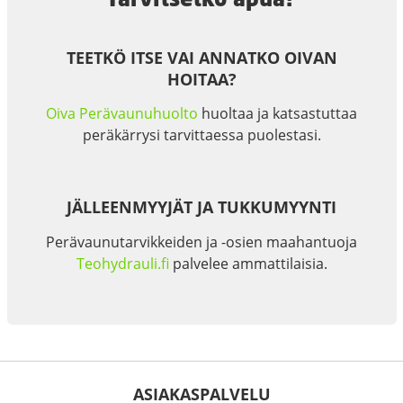
TEETKÖ ITSE VAI ANNATKO OIVAN
HOITAA?
Oiva Perävaunuhuolto
huoltaa ja katsastuttaa
peräkärrysi tarvittaessa puolestasi.
JÄLLEENMYYJÄT JA TUKKUMYYNTI
Perävaunutarvikkeiden ja -osien maahantuoja
Teohydrauli.fi
palvelee ammattilaisia.
ASIAKASPALVELU