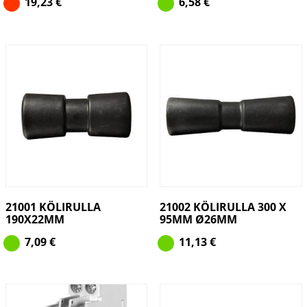
19,23
€
6,58
€
21001 KÖLIRULLA
21002 KÖLIRULLA 300 X
190X22MM
95MM Ø26MM
7,09
€
11,13
€